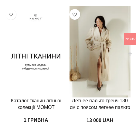
ГРИВН
Каталог тканин літньої
Летнее пальто тренч 130
колекції MOMOT
см с поясом летнее пальто
с поясом
ГРИВНА
UAH