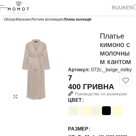
RU
UK
EN
Обзор
Магазин
Летняя коллекция
Лляна колекція
Платье
кимоно с
молочны
м кантом
Артикул:
072с._beige_milky
ГРИВНА
Руководство по размерам
Нажмите, чтобы увеличить
ЦВЕТ
РАЗМЕР