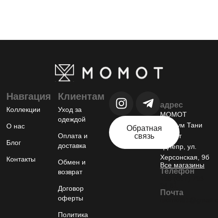
Навгация
Клиентам
адрес
Коллекции
Уход за
МОМОТ
одеждой
шоурум Тани
О нас
Обратная
Оплата и
связь
Момот
Блог
доставка
г.Днепр, ул.
Херсонская, 9б
Контакты
Обмен и
Все магазины
Телефон
возврат
+38 (067) 793
94 81
Договор
Почта
оферты
momot81@gmail.
Политика