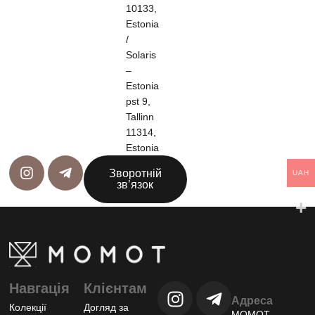
10133,
Estonia
/
Solaris
–
Estonia
pst 9,
Tallinn
11314,
Estonia
Зворотній
UAH
звʼязок
Навгація
Клієнтам
Адреса
Колекції
Догляд за
МОМОТ