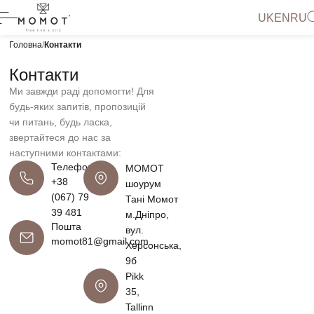
UK
EN
RU
Головна
Контакти
Контакти
Ми завжди раді допомогти! Для
будь-яких запитів, пропозицій
чи питань, будь ласка,
звертайтеся до нас за
наступними контактами:
Телефон
МОМОТ
+38
шоурум
(067) 79
Тані Момот
39 481
м.Дніпро,
Пошта
вул.
momot81@gmail.com
Херсонська,
9б
Pikk
35,
Tallinn