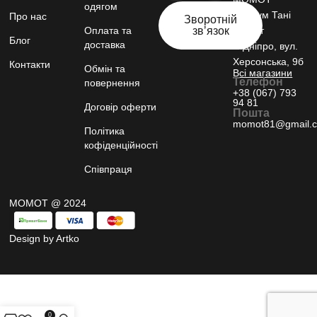
одягом
шоурум Тані
Про нас
Зворотній
Оплата та
звʼязок
Момот
Блог
доставка
м.Дніпро, вул.
Херсонська, 9б
Контакти
Обмін та
Всі магазини
Телефон
повернення
+38 (067) 793
94 81
Договір оферти
Пошта
momot81@gmail.
Політика
кофіденційності
Співпраця
МОМОТ @ 2024
Design by Artko
0