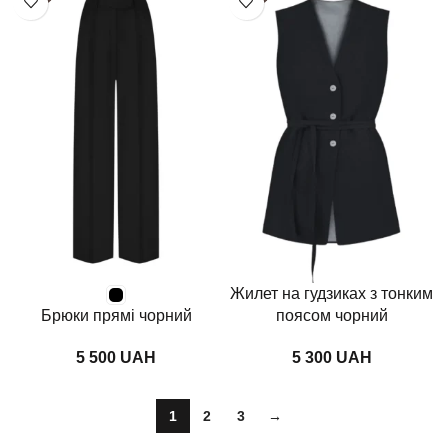
Жилет на гудзиках з тонким
Брюки прямі чорний
поясом чорний
UAH
UAH
1
2
3
→