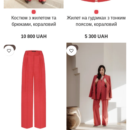
Костюм з жилетом та
Жилет на гудзиках з тонким
брюками, кораловий
поясом, кораловий
UAH
UAH
HOT
HOT