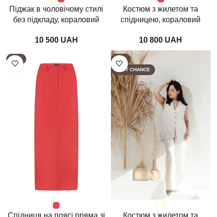
Піджак в чоловічому стилі
Костюм з жилетом та
без підкладу, кораловий
спідницею, кораловий
UAH
UAH
HOT
HOT
LAST CHANCE
Спідниця на поясі пряма зі
Костюм з жилетом та