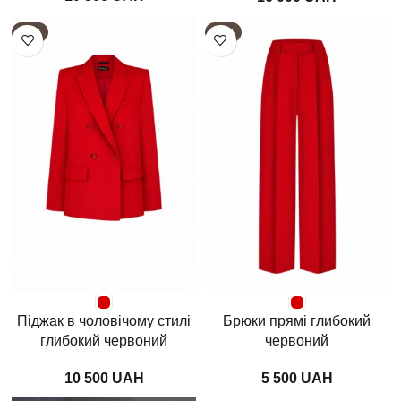
HOT
HOT
Піджак в чоловічому стилі
Брюки прямі глибокий
глибокий червоний
червоний
UAH
UAH