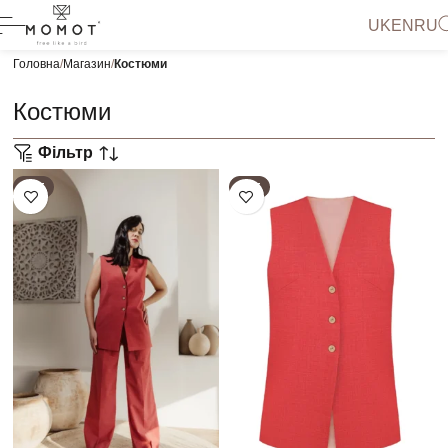
UK
EN
RU
Головна
Магазин
Костюми
Костюми
Фільтр
HOT
HOT