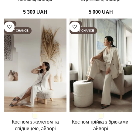
UAH
UAH
HOT
HOT
LAST CHANCE
LAST CHANCE
Костюм з жилетом та
Костюм трійка з брюками,
спідницею, айворі
айворі