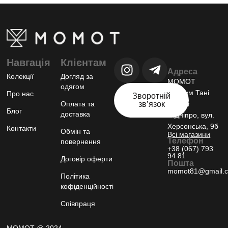
Навгація
Клієнтам
Адреса
Колекції
Догляд за
МОМОТ
одягом
шоурум Тані
Про нас
Зворотній
Оплата та
звʼязок
Момот
Блог
доставка
м.Дніпро, вул.
Херсонська, 9б
Контакти
Обмін та
Всі магазини
Телефон
повернення
+38 (067) 793
94 81
Договір оферти
Пошта
momot81@gmail.
Політика
кофіденційності
Співпраця
МОМОТ @ 2024