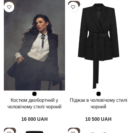
HOT
HOT
Костюм двобортний у
Піджак в чоловічому стилі
чоловічому стилі чорний
чорний
UAH
UAH
HOT
HOT