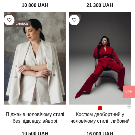
UAH
UAH
HOT
HOT
LAST CHANCE
UAH
Піджак в чоловічому стилі
Костюм двобортний у
без підкладу, айворі
чоловічому стилі глибокий
червоний
UAH
UAH