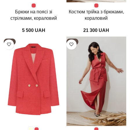
Брюки на поясі зі
Костюм трійка з брюками,
стрілками, кораловий
кораловий
UAH
UAH
HOT
HOT