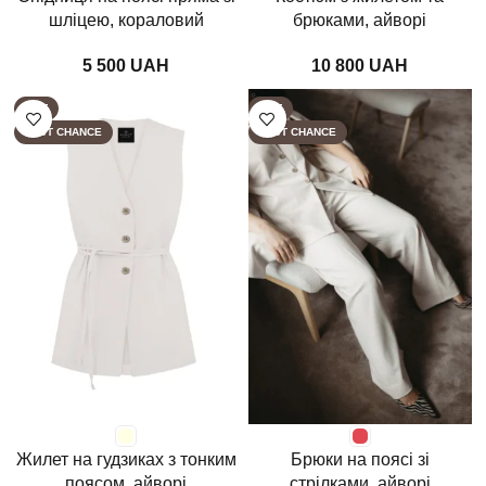
шліцею, кораловий
брюками, айворі
UAH
UAH
HOT
HOT
LAST CHANCE
LAST CHANCE
Жилет на гудзиках з тонким
Брюки на поясі зі
поясом, айворі
стрілками, айворі