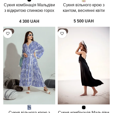
Сукня комбінація Мальдіви
Сукня вільного крою з
з відкритою спинкою горох
кантом, веснянні квіти
на чорному
UAH
UAH
NEW
HOT
Сукня вільного крою з
Сукня комбінація Мальдіви