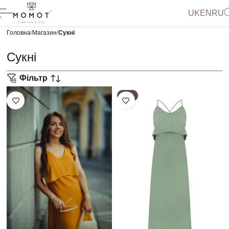
UK
EN
RU
Головна
Магазин
Сукні
Сукні
Фільтр
HOT
HOT