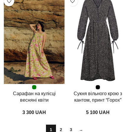
Сарафан на кулісці
Сукня вільного крою з
весняні квіти
кантом, принт “Горох”
чорно-білий
UAH
UAH
1
2
3
→