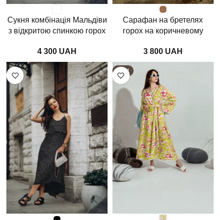
Сукня комбінація Мальдіви
Сарафан на бретелях
з відкритою спинкою горох
горох на коричневому
на білому
UAH
UAH
NEW