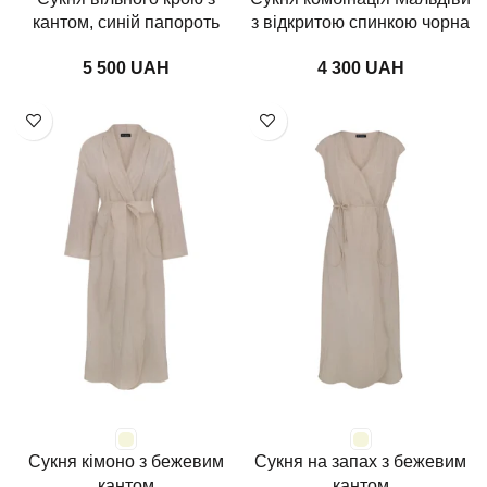
кантом, синій папороть
з відкритою спинкою чорна
UAH
UAH
Сукня кімоно з бежевим
Сукня на запах з бежевим
кантом
кантом