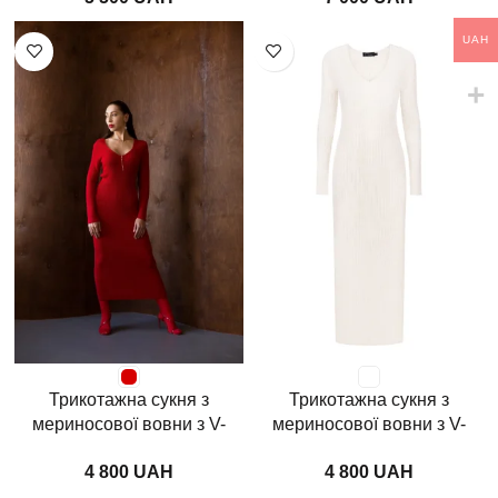
UAH
Трикотажна сукня з
Трикотажна сукня з
мериносової вовни з V-
мериносової вовни з V-
подібним вирізом —
подібним вирізом —
UAH
UAH
червоний
червоний