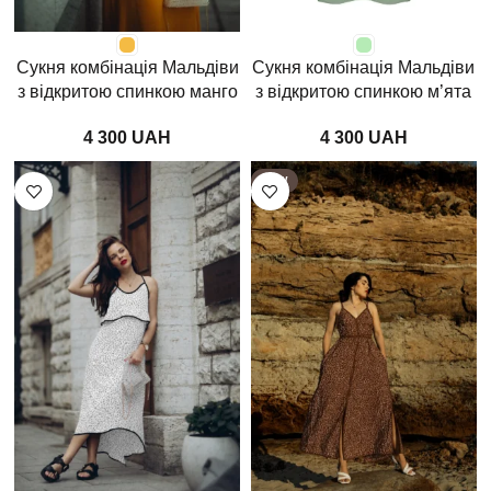
Сукня комбінація Мальдіви
Сукня комбінація Мальдіви
з відкритою спинкою манго
з відкритою спинкою м’ята
UAH
UAH
NEW