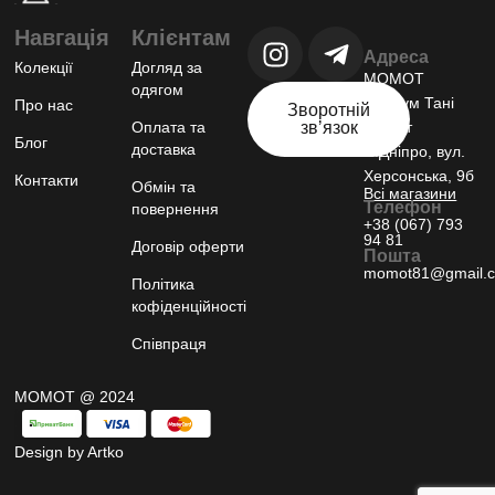
Навгація
Клієнтам
Адреса
Колекції
Догляд за
МОМОТ
одягом
шоурум Тані
Про нас
Зворотній
Оплата та
звʼязок
Момот
Блог
доставка
м.Дніпро, вул.
Херсонська, 9б
Контакти
Обмін та
Всі магазини
Телефон
повернення
+38 (067) 793
94 81
Договір оферти
Пошта
momot81@gmail.
Політика
кофіденційності
Співпраця
МОМОТ @ 2024
Design by Artko