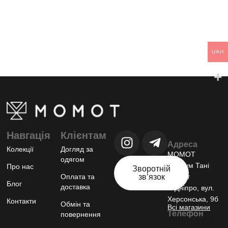
UAH
Навгація
Клієнтам
Адреса
Колекції
Догляд за
МОМОТ
одягом
шоурум Тані
Про нас
Зворотній
Оплата та
звʼязок
Момот
Блог
доставка
м.Дніпро, вул.
Херсонська, 9б
Контакти
Обмін та
Всі магазини
Телефон
повернення
+38 (067) 793