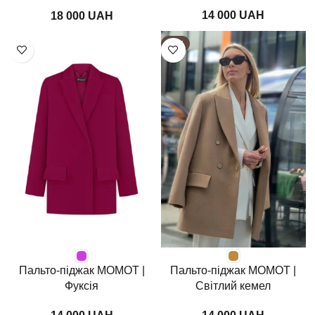
графіт
UAH
UAH
HOT
Пальто-піджак MOMOT |
Пальто-піджак MOMOT |
Фуксія
Світлий кемел