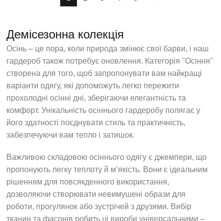
Демісезонна колекція
Осінь – це пора, коли природа змінює свої барви, і наш
гардероб також потребує оновлення. Категорія "Осіння"
створена для того, щоб запропонувати вам найкращі
варіанти одягу, які допоможуть легко пережити
прохолодні осінні дні, зберігаючи елегантність та
комфорт. Унікальність осіннього гардеробу полягає у
його здатності поєднувати стиль та практичність,
забезпечуючи вам тепло і затишок.
Важливою складовою осіннього одягу є джемпери, що
пропонують легку теплоту й м’якість. Вони є ідеальним
рішенням для повсякденного використання,
дозволяючи створювати невимушені образи для
роботи, прогулянок або зустрічей з друзями. Вибір
тканин та фасонів робить ці вироби універсальними –