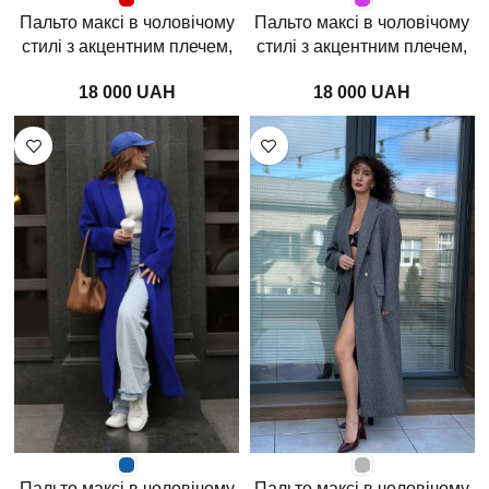
Пальто максі в чоловічому
Пальто максі в чоловічому
стилі з акцентним плечем,
стилі з акцентним плечем,
червоний бархат
фуксія
UAH
UAH
Пальто максі в чоловічому
Пальто максі в чоловічому