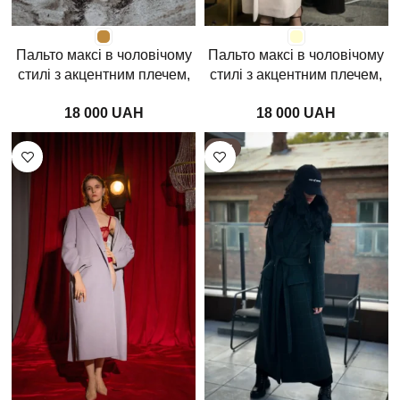
Пальто максі в чоловічому
Пальто максі в чоловічому
стилі з акцентним плечем,
стилі з акцентним плечем,
кемел
крем
UAH
UAH
HOT