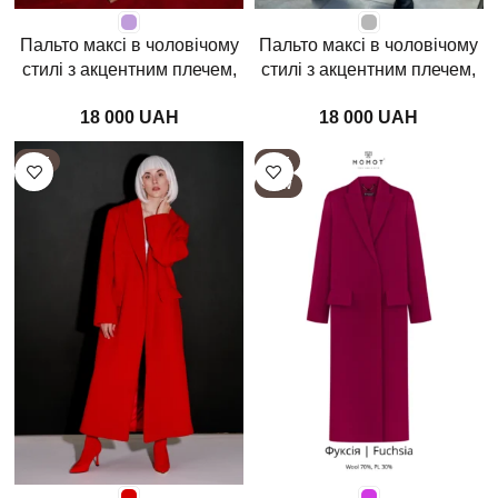
Пальто максі в чоловічому
Пальто максі в чоловічому
стилі з акцентним плечем,
стилі з акцентним плечем,
світла лаванда
сіра клітина
UAH
UAH
HOT
HOT
NEW