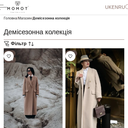
UK
EN
RU
Головна
Магазин
Демісезонна колекція
Демісезонна колекція
Фільтр
HOT
HOT
NEW