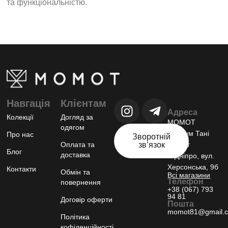
та функціональністю.
Навгація
Клієнтам
Адреса
Колекції
Догляд за
МОМОТ
одягом
шоурум Тані
Про нас
Зворотній
Оплата та
звʼязок
Момот
Блог
доставка
м.Дніпро, вул.
Херсонська, 9б
Контакти
Обмін та
Всі магазини
Телефон
повернення
+38 (067) 793
94 81
Договір оферти
Пошта
momot81@gmail.
Політика
кофіденційності