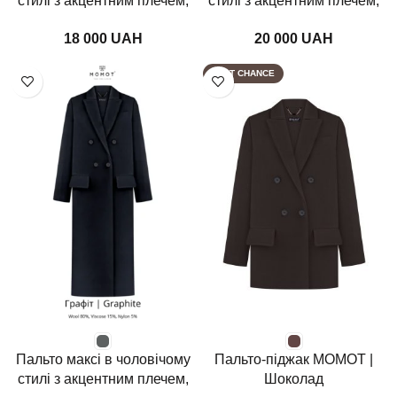
стилі з акцентним плечем,
стилі з акцентним плечем,
морська хвиля
кобальт
UAH
UAH
LAST CHANCE
Пальто максі в чоловічому
Пальто-піджак MOMOT |
стилі з акцентним плечем,
Шоколад