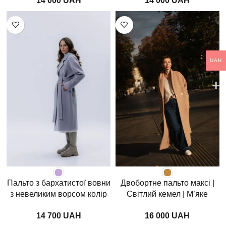
UAH
UAH
UAH
Пальто з бархатистої вовни
Двобортне пальто максі |
з невеликим ворсом колір
Світлий кемел | М’яке
світла лаванда
плече
UAH
UAH