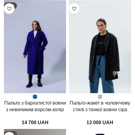
NEW
Пальто з бархатистої вовни
Пальто-жакет в чоловічому
з невеликим ворсом колір
стилі з тонкої вовни сіра
електрик
клітина
UAH
UAH
NEW