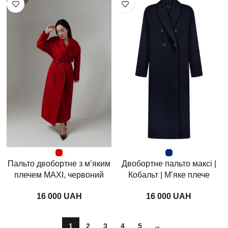
Пальто двобортне з м’яким
Двобортне пальто максі |
плечем MAXI, червоний
Кобальт | М’яке плече
бархат
UAH
UAH
1
2
3
4
5
→