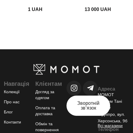
UAH
UAH
Навгація
Клієнтам
Адреса
Колекції
Догляд за
МОМОТ
одягом
шоурум Тані
Про нас
Зворотній
Оплата та
звʼязок
Момот
Блог
доставка
м.Дніпро, вул.
Херсонська, 9б
Контакти
Обмін та
Всі магазини
Телефон
повернення