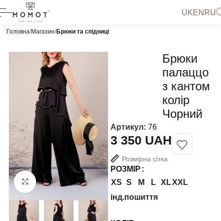
UK
EN
RU
Головна
Магазин
Брюки та спідниці
Брюки
палаццо
з кантом
колір
Чорний
Артикул:
76
UAH
Розмірна сітка
РОЗМІР
XS
S
M
L
XL
XXL
Натисніть, щоб збільшити
інд.пошиття