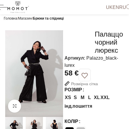
UK
EN
RU
Головна
Магазин
Брюки та спідниці
Палаццо
чорний
люрекс
Артикул:
Palazzo_black-
lurex
€
Розмірна сітка
РОЗМІР
XS
S
M
L
XL
XXL
інд.пошиття
Натисніть, щоб збільшити
КОЛІР