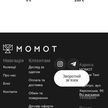
€
€
Навгація
Клієнтам
Адреса
Колекції
Догляд за
МОМОТ
одягом
шоурум Тані
Про нас
Зворотній
Оплата та
звʼязок
Момот
Блог
доставка
м.Дніпро, вул.
Херсонська, 9б
Контакти
Обмін та
Всі магазини
Телефон
повернення
+38 (067) 793
94 81
Договір оферти