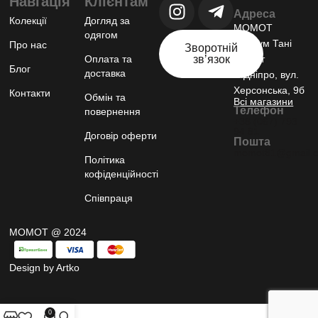
Навгація
Клієнтам
Адреса
Колекції
Догляд за
МОМОТ
одягом
шоурум Тані
Про нас
Зворотній
Оплата та
звʼязок
Момот
Блог
доставка
м.Дніпро, вул.
Херсонська, 9б
Контакти
Обмін та
Всі магазини
Телефон
повернення
+38 (067) 793
94 81
Договір оферти
Пошта
momot81@gmail.
Політика
кофіденційності
Співпраця
МОМОТ @ 2024
Design by Artko
0