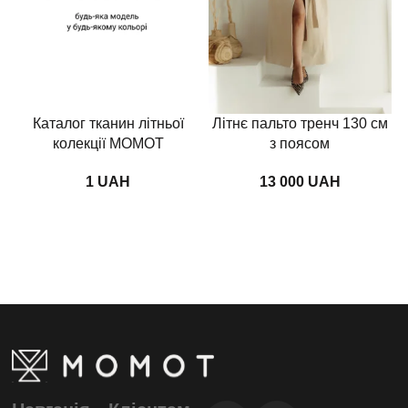
Каталог тканин літньої
Літнє пальто тренч 130 см
колекції MOMOT
з поясом
UAH
UAH