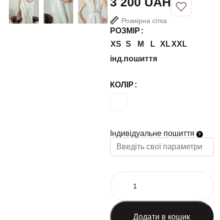
UAH
Розмірна сітка
РОЗМІР
XS
S
M
L
XL
XXL
інд.пошиття
КОЛІР
Індивідуальне пошиття
Додати в кошик