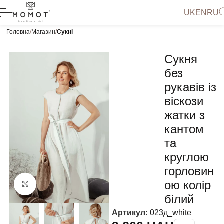
UK
EN
RU
Головна
Магазин
Сукні
Сукня
без
рукавів із
віскози
жатки з
кантом
та
круглою
горловин
ою колір
Натисніть, щоб збільшити
білий
Артикул:
023д_white