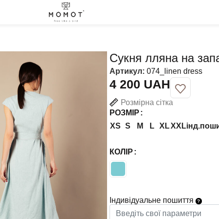
Сукня лляна на зап
Артикул:
074_linen dress
UAH
Розмірна сітка
РОЗМІР
XS
S
M
L
XL
XXL
інд.пош
КОЛІР
Індивідуальне пошиття