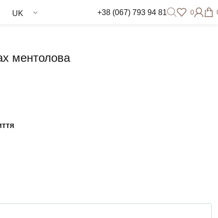
+38 (067) 793 94 81
0
UK
ах ментолова
иття