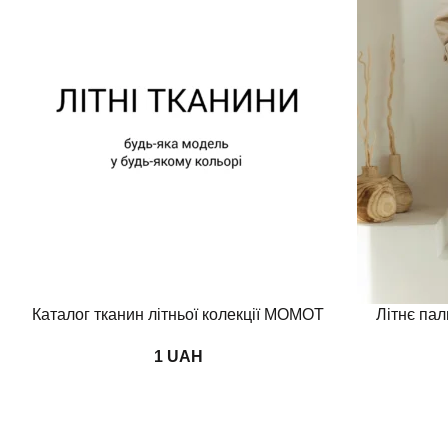
Додати в кошик
Переглянути
Каталог тканин літньої колекції MOMOT
Літнє пал
UAH