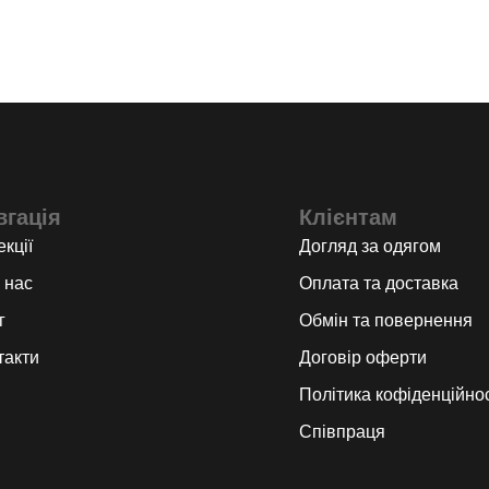
вгація
Клієнтам
кції
Догляд за одягом
 нас
Оплата та доставка
г
Обмін та повернення
такти
Договір оферти
Політика кофіденційнос
Співпраця