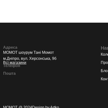
Адреса
На
МОМОТ шоурум Тані Момот
Коле
м.Дніпро, вул. Херсонська, 9б
Всі магазини
Про
Телефон
+38 (067) 793 94 81
Бло
Пошта
momot81@gmail.com
Кон
МОМОТ @ 2024
Design by Artko