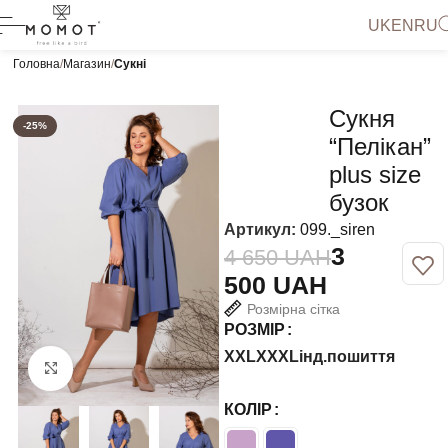
UK
EN
RU
Головна
Магазин
Сукні
Сукня
-25%
“Пелікан”
plus size
бузок
Артикул:
099._siren
3
4 650
UAH
500
UAH
Розмірна сітка
РОЗМІР
XXL
XXXL
інд.пошиття
Натисніть, щоб збільшити
КОЛІР