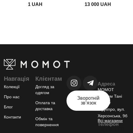
UAH
UAH
Навгація
Клієнтам
Адреса
Колекції
Догляд за
МОМОТ
одягом
шоурум Тані
Про нас
Зворотній
Оплата та
звʼязок
Момот
Блог
доставка
м.Дніпро, вул.
Херсонська, 9б
Контакти
Обмін та
Всі магазини
Телефон
повернення
+38 (067) 793
94 81