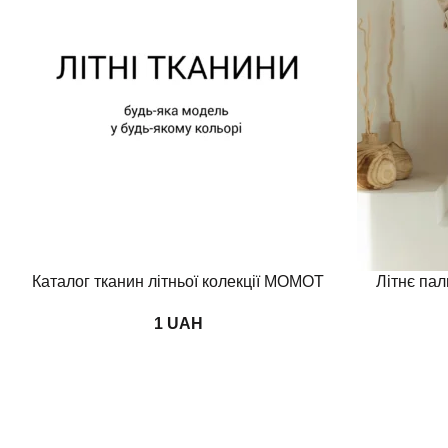
Додати в кошик
Переглянути
Каталог тканин літньої колекції MOMOT
Літнє пал
UAH