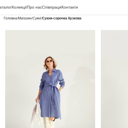
аталог
Колекції
Про нас
Співпраця
Контакти
Головна
Магазин
Сукні
Сукня-сорочка бузкова