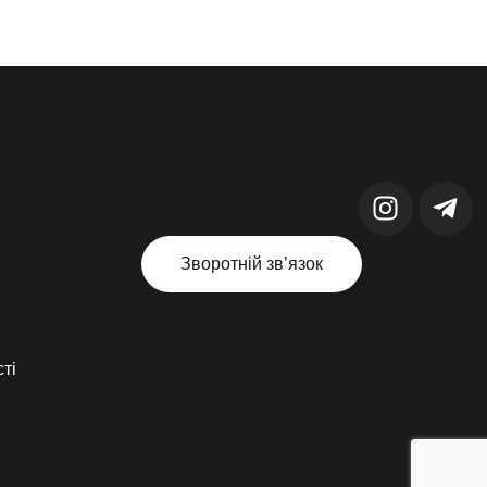
Зворотній звʼязок
ті