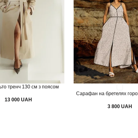
Переглянути
ьто тренч 130 см з поясом
Сарафан на бретелях горо
UAH
UAH