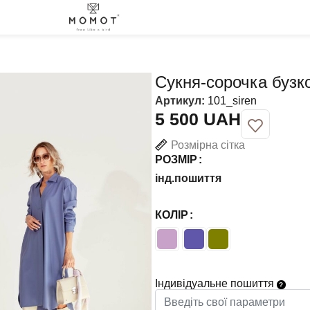
Сукня-сорочка бузк
Артикул:
101_siren
UAH
Розмірна сітка
РОЗМІР
інд.пошиття
КОЛІР
Індивідуальне пошиття