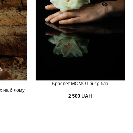
Додати в кошик
Браслет MOMOT зі срібла
х на білому
UAH