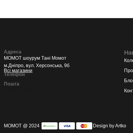
Адреса
На
МОМОТ шоурум Тані Момот
Коле
м.Дніпро, вул. Херсонська, 9б
Всі магазини
Про
Телефон
+38 (067) 793 94 81
Бло
Пошта
momot81@gmail.com
Кон
МОМОТ @ 2024
Design by Artko