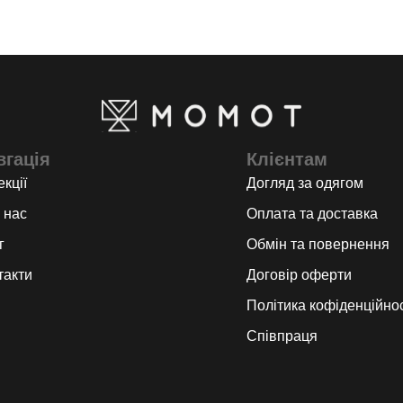
вгація
Клієнтам
кції
Догляд за одягом
 нас
Оплата та доставка
г
Обмін та повернення
такти
Договір оферти
Політика кофіденційнос
Співпраця