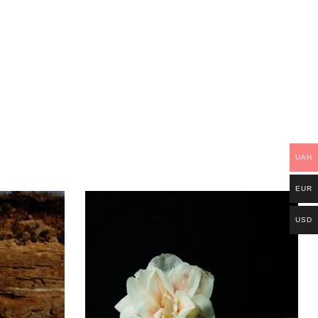
UAH
EUR
USD