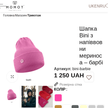
UK
EN
RU
Головна
Магазин
Трикотаж
Шапка
Bini з
напіввов
ни
меринос
а – барбі
Артикул:
bini-barbie
UAH
Натисніть, щоб збільшити
Розмірна сітка
КОЛІР