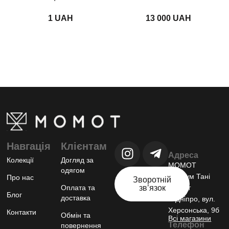
UAH
UAH
Навгація
Клієнтам
Адреса
Колекції
Догляд за
МОМОТ
одягом
шоурум Тані
Про нас
Зворотній
Оплата та
звʼязок
Момот
Блог
доставка
м.Дніпро, вул.
Херсонська, 9б
Контакти
Обмін та
Всі магазини
Телефон
повернення