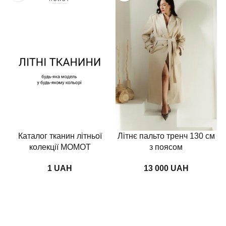
Каталог тканин літньої
Літнє пальто тренч 130 см
колекції MOMOT
з поясом
UAH
UAH