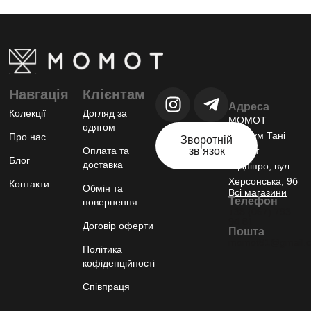
Навгація
Клієнтам
Адреса
Колекції
Догляд за
МОМОТ
одягом
шоурум Тані
Про нас
Зворотній
Оплата та
звʼязок
Момот
Блог
доставка
м.Дніпро, вул.
Херсонська, 9б
Контакти
Обмін та
Всі магазини
Телефон
повернення
+38 (067) 793
94 81
Договір оферти
Пошта
momot81@gmail.
Політика
кофіденційності
Співпраця