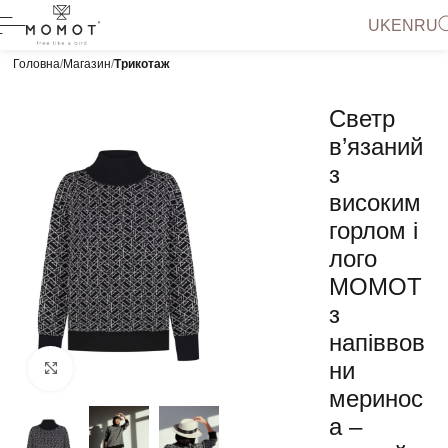
UK
EN
RU
Головна
Магазин
Трикотаж
Светр
в’язаний
з
високим
горлом і
лого
МОМОТ
з
напіввов
ни
Натисніть, щоб збільшити
меринос
а –