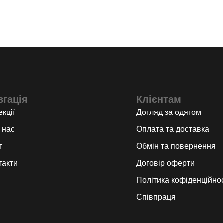
вгація
Клієнтам
кції
Догляд за одягом
 нас
Оплата та доставка
г
Обмін та повернення
такти
Договір оферти
Політика кофіденційнос
Співпраця