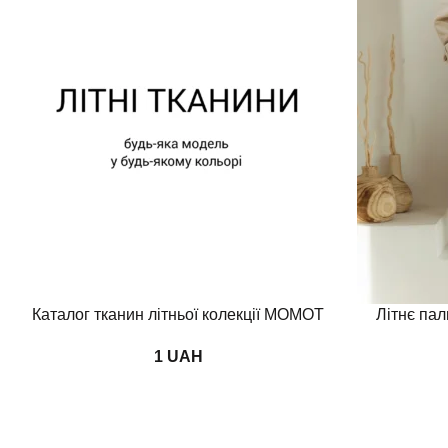
Додати в кошик
Переглянути
Каталог тканин літньої колекції MOMOT
Літнє пал
UAH