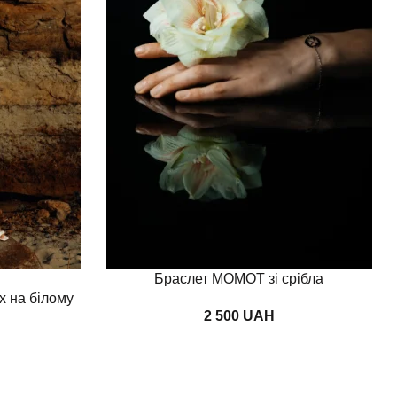
Додати в кошик
Браслет MOMOT зі срібла
х на білому
UAH