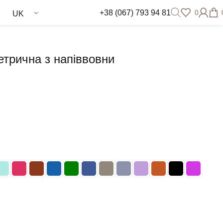
+38 (067) 793 94 81
0
UK
етрична з напіввовни