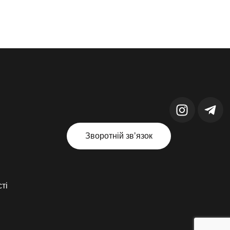
Зворотній звʼязок
ті