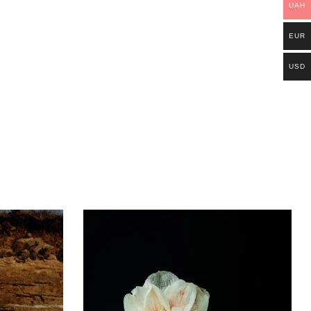
UAH
EUR
USD