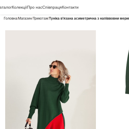
аталог
Колекції
Про нас
Співпраця
Контакти
Головна
Магазин
Трикотаж
Туніка в’язана асиметрична з напіввовни мери