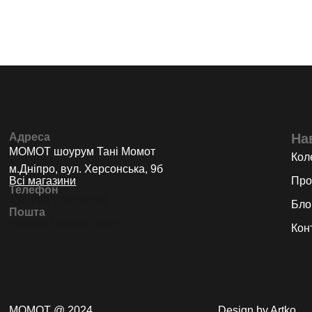
Адреса
На
МОМОТ шоурум Тані Момот
Коле
м.Дніпро, вул. Херсонська, 9б
Всі магазини
Про
Телефон
+38 (067) 793 94 81
Бло
Пошта
momot81@gmail.com
Кон
МОМОТ @ 2024
Design by Artko