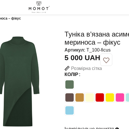
носа – фікус
Туніка в’язана асим
мериноса – фікус
Артикул:
T_100-ficus
UAH
Розмірна сітка
КОЛІР
Індивідуальне пошиття