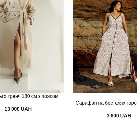
Переглянути
ьто тренч 130 см з поясом
Сарафан на бретелях горо
UAH
UAH