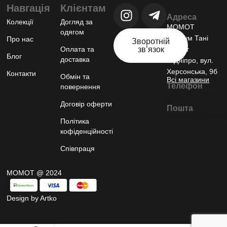
Навгація
Клієнтам
Адреса
Колекції
Догляд за
МОМОТ
одягом
шоурум Тані
Про нас
Зворотній
Оплата та
звʼязок
Момот
Блог
доставка
м.Дніпро, вул.
Херсонська, 9б
Контакти
Обмін та
Всі магазини
Телефон
повернення
+38 (067) 793
94 81
Договір оферти
Пошта
momot81@gmail.
Політика
кофіденційності
Співпраця
МОМОТ @ 2024
Design by Artko