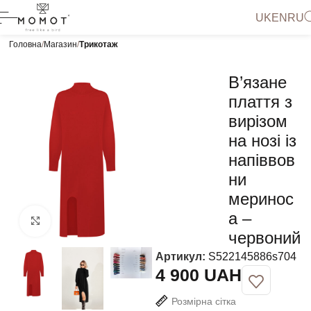
UK
EN
RU
Головна
Магазин
Трикотаж
В’язане
плаття з
вирізом
на нозі із
напіввов
ни
меринос
а –
Натисніть, щоб збільшити
червоний
Артикул:
S522145886s704
UAH
Розмірна сітка