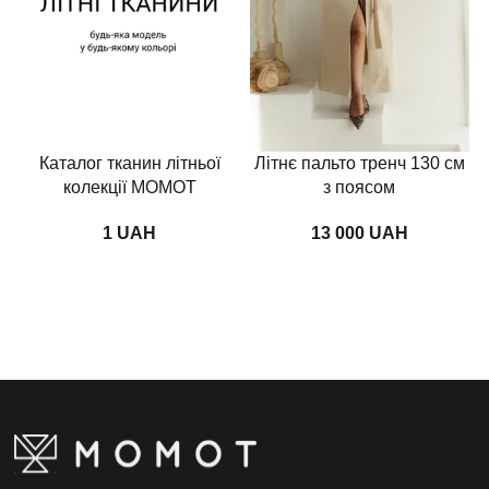
Каталог тканин літньої
Літнє пальто тренч 130 см
колекції MOMOT
з поясом
UAH
UAH