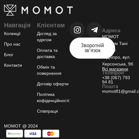
Навгація
Клієнтам
Адреса
Колекції
Догляд за
МОМОТ
одягом
шоурум Тані
Про нас
Зворотній
Оплата та
звʼязок
Момот
Блог
доставка
м.Дніпро, вул.
Херсонська, 9б
Контакти
Обмін та
Всі магазини
Телефон
повернення
+38 (067) 793
94 81
Договір оферти
Пошта
momot81@gmail.
Політика
кофіденційності
Співпраця
МОМОТ @ 2024