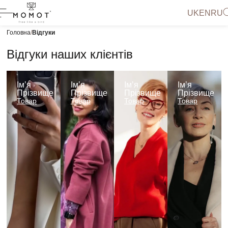
UK
EN
RU
Головна
Відгуки
Відгуки наших клієнтів
Імʼя
Імʼя
Імʼя
Імʼя
Прізвище
Прізвище
Прізвище
Прізвище
Товар
Товар
Товар
Товар