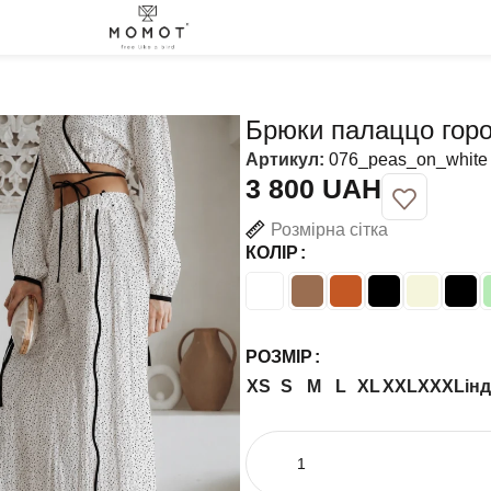
Брюки палаццо горо
Артикул:
076_peas_on_white
UAH
Розмірна сітка
КОЛІР
РОЗМІР
XS
S
M
L
XL
XXL
XXXL
ін