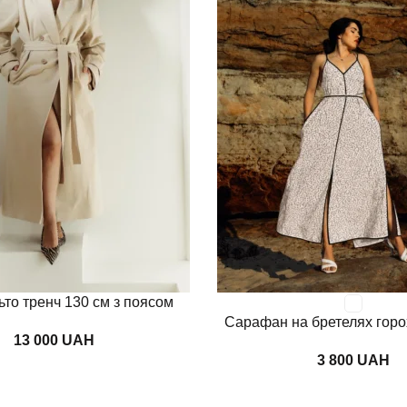
Переглянути
ьто тренч 130 см з поясом
Сарафан на бретелях горо
UAH
UAH