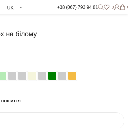
+38 (067) 793 94 81
0
UK
х на білому
д.пошиття