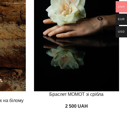
UAH
EUR
USD
Додати в кошик
Браслет MOMOT зі срібла
х на білому
UAH