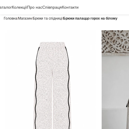
аталог
Колекції
Про нас
Співпраця
Контакти
Головна
Магазин
Брюки та спідниці
Брюки палаццо горох на білому