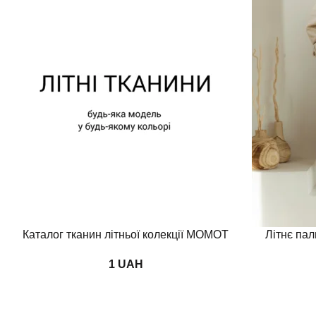
Додати в кошик
Переглянути
Каталог тканин літньої колекції MOMOT
Літнє пал
UAH