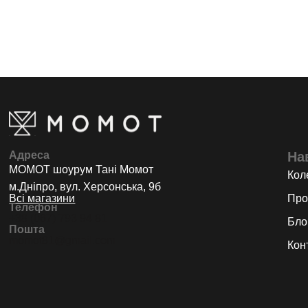
Адреса
На
МОМОТ шоурум Тані Момот
Коле
м.Дніпро, вул. Херсонська, 9б
Всі магазини
Про
Телефон
+38 (067) 793 94 81
Бло
Пошта
momot81@gmail.com
Кон