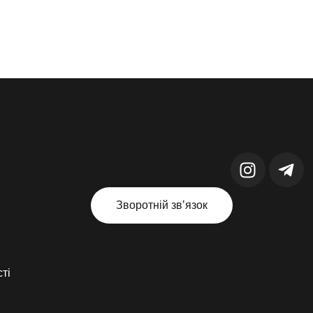
Зворотній звʼязок
ті