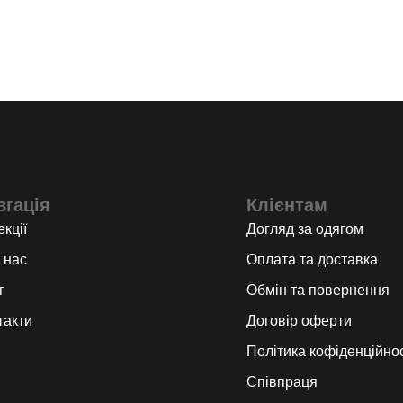
вгація
Клієнтам
кції
Догляд за одягом
 нас
Оплата та доставка
г
Обмін та повернення
такти
Договір оферти
Політика кофіденційнос
Співпраця