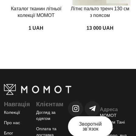
Каталог тканин літньої
Літнє пальто тренч 130 см
колекції MOMOT
з поясом
UAH
UAH
Навгація
Клієнтам
Адреса
Колекції
Догляд за
МОМОТ
одягом
шоурум Тані
Про нас
Зворотній
Оплата та
звʼязок
Момот
Блог
доставка
м.Дніпро, вул.