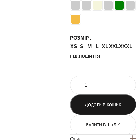
РОЗМІР
XS
S
M
L
XL
XXL
XXXL
інд.пошиття
Додати в кошик
Купити в 1 клік
Опис