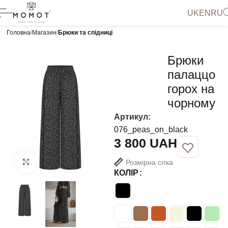
UK
EN
RU
Головна
Магазин
Брюки та спідниці
Брюки
палаццо
горох на
чорному
Артикул:
076_peas_on_black
UAH
Розмірна сітка
Натисніть, щоб збільшити
КОЛІР