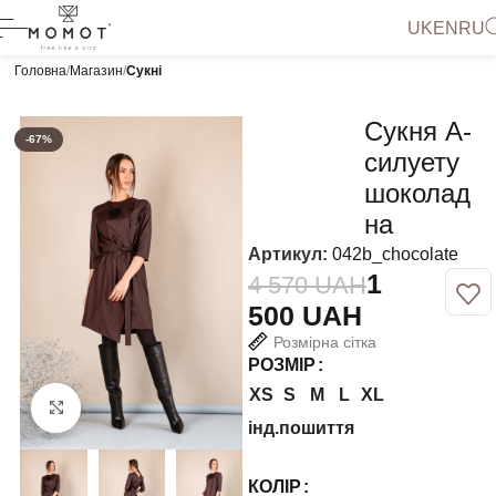
UK
EN
RU
Головна
Магазин
Сукні
Сукня А-
-67%
силуету
шоколад
на
Артикул:
042b_chocolate
1
4 570
UAH
500
UAH
Розмірна сітка
РОЗМІР
XS
S
M
L
XL
Натисніть, щоб збільшити
інд.пошиття
КОЛІР