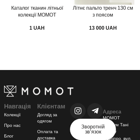
Каталог тканин літньої
Літнє пальто тренч 130 см
колекції MOMOT
з поясом
UAH
UAH
Навгація
Клієнтам
Адреса
Колекції
Догляд за
МОМОТ
одягом
шоурум Тані
Про нас
Зворотній
Оплата та
звʼязок
Момот
Блог
доставка
м.Дніпро, вул.