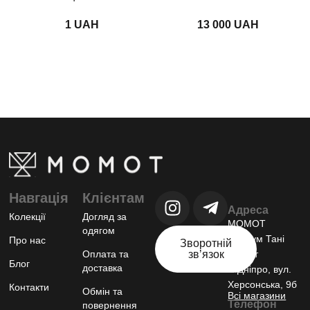
UAH
UAH
Навгація
Клієнтам
Адреса
Колекції
Догляд за
МОМОТ
одягом
шоурум Тані
Про нас
Зворотній
Оплата та
звʼязок
Момот
Блог
доставка
м.Дніпро, вул.
Херсонська, 9б
Контакти
Обмін та
Всі магазини
Телефон
повернення