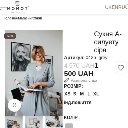
UK
EN
RU
Головна
Магазин
Сукні
Сукня А-
-67%
силуету
сіра
Артикул:
042b_grey
1
4 570
UAH
500
UAH
Розмірна сітка
РОЗМІР
XS
S
M
L
XL
інд.пошиття
Натисніть, щоб збільшити
КОЛІР